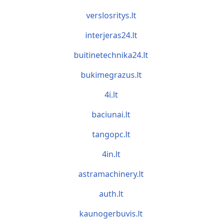
verslosritys.lt
interjeras24.lt
buitinetechnika24.lt
bukimegrazus.lt
4i.lt
baciunai.lt
tangopc.lt
4in.lt
astramachinery.lt
auth.lt
kaunogerbuvis.lt