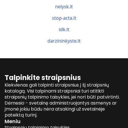
nelysk.lt
stop-acta.lt
idk.lt
darzininkyste.lt
Talpinkite straipsnius
Kiekvienas gali talpinti straipsnius į šį straipsnių
katalogą. Visi talpinami straipsniai turi atitikti
straipsnių talpinimo taisykles, jei nori būti patvirtinti.
Dėmesio - svetainę administruojantys asmenys ar
įmonė jokiu būdu nėra atsakingi už svetainėje
pateiktą turinį.
Meniu
Straipsnių talpinimo taisyklės