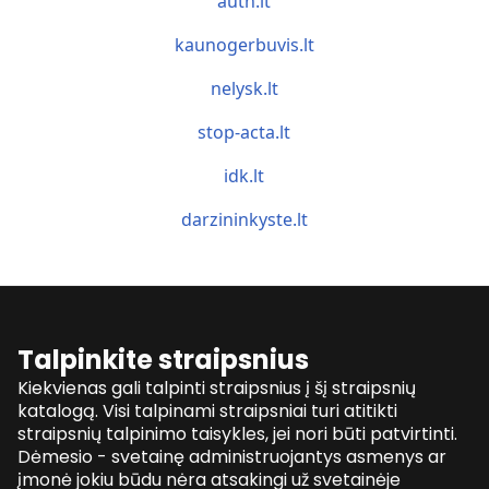
auth.lt
kaunogerbuvis.lt
nelysk.lt
stop-acta.lt
idk.lt
darzininkyste.lt
Talpinkite straipsnius
Kiekvienas gali talpinti straipsnius į šį straipsnių
katalogą. Visi talpinami straipsniai turi atitikti
straipsnių talpinimo taisykles, jei nori būti patvirtinti.
Dėmesio - svetainę administruojantys asmenys ar
įmonė jokiu būdu nėra atsakingi už svetainėje