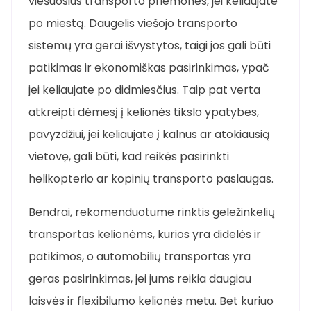
viešuosius transporto priemones, jei keliaujate
po miestą. Daugelis viešojo transporto
sistemų yra gerai išvystytos, taigi jos gali būti
patikimas ir ekonomiškas pasirinkimas, ypač
jei keliaujate po didmiesčius. Taip pat verta
atkreipti dėmesį į kelionės tikslo ypatybes,
pavyzdžiui, jei keliaujate į kalnus ar atokiausią
vietovę, gali būti, kad reikės pasirinkti
helikopterio ar kopinių transporto paslaugas.
Bendrai, rekomenduotume rinktis geležinkelių
transportas kelionėms, kurios yra didelės ir
patikimos, o automobilių transportas yra
geras pasirinkimas, jei jums reikia daugiau
laisvės ir flexibilumo kelionės metu. Bet kuriuo