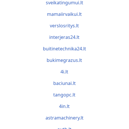
sveikatingumui.lt
mamaiirvaikui.lt
verslosritys.lt
interjeras24.lt
buitinetechnika24.lt
bukimegrazus.lt
4i.lt
baciunai.lt
tangopc.lt
4in.lt
astramachinery.lt