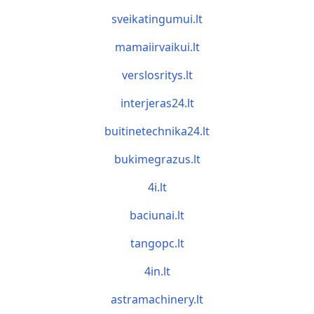
sveikatingumui.lt
mamaiirvaikui.lt
verslosritys.lt
interjeras24.lt
buitinetechnika24.lt
bukimegrazus.lt
4i.lt
baciunai.lt
tangopc.lt
4in.lt
astramachinery.lt