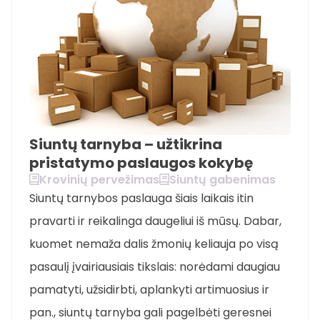
Siuntų tarnyba – užtikrina
pristatymo paslaugos kokybę
Krovinių pervežimas
Siuntų gabenimas
Siuntų tarnybos paslauga šiais laikais itin
pravarti ir reikalinga daugeliui iš mūsų. Dabar,
kuomet nemaža dalis žmonių keliauja po visą
pasaulį įvairiausiais tikslais: norėdami daugiau
pamatyti, užsidirbti, aplankyti artimuosius ir
pan., siuntų tarnyba gali pagelbėti geresnei