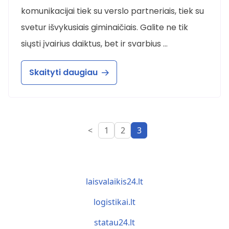
komunikacijai tiek su verslo partneriais, tiek su
svetur išvykusiais giminaičiais. Galite ne tik
siųsti įvairius daiktus, bet ir svarbius …
Skaityti daugiau
<
1
2
3
laisvalaikis24.lt
logistikai.lt
statau24.lt