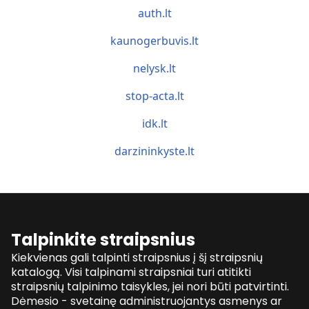
auth.lt
kaunogerbuvis.lt
nelysk.lt
stop-acta.lt
idk.lt
darzininkyste.lt
Talpinkite straipsnius
Kiekvienas gali talpinti straipsnius į šį straipsnių
katalogą. Visi talpinami straipsniai turi atitikti
straipsnių talpinimo taisykles, jei nori būti patvirtinti.
Dėmesio - svetainę administruojantys asmenys ar