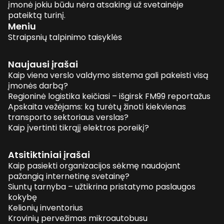
įmonė jokiu būdu nėra atsakingi už svetainėje
pateiktą turinį.
Meniu
Straipsnių talpinimo taisyklės
Naujausi įrašai
Kaip viena verslo valdymo sistema gali pakeisti visą
įmonės darbą?
Regioninė logistika keičiasi – išgirsk FM99 reportažus
Apskaita vežėjams: ką turėtų žinoti kiekvienas
transporto sektoriaus verslas?
Kaip įvertinti tikrąjį elektros poreikį?
Atsitiktiniai įrašai
Kaip pasiekti organizacijos sėkmę naudojant
pažangią internetinę svetainę?
Siuntų tarnyba – užtikrina pristatymo paslaugos
kokybę
Kelionių inventorius
Krovinių pervežimas mikroautobusu