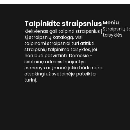
Talpinkite straipsnius
Meniu
Straipsnių t
Kiekvienas gali talpinti straipsnius į
taisyklės
šį straipsnių katalogą. Visi
talpinami straipsniai turi atitikti
straipsnių talpinimo taisykles, jei
nori būti patvirtinti. Dėmesio -
svetainę administruojantys
asmenys ar įmonė jokiu būdu nėra
atsakingi už svetainėje pateiktą
turinį.