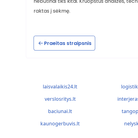
nebūtinai tiks kitai. Kruopštus analizės, te
raktas į sėkmę.
Praeitas straipsnis
laisvalaikis24.lt
logistik
verslosritys.lt
interjera
baciunai.lt
tangop
kaunogerbuvis.lt
nelysk