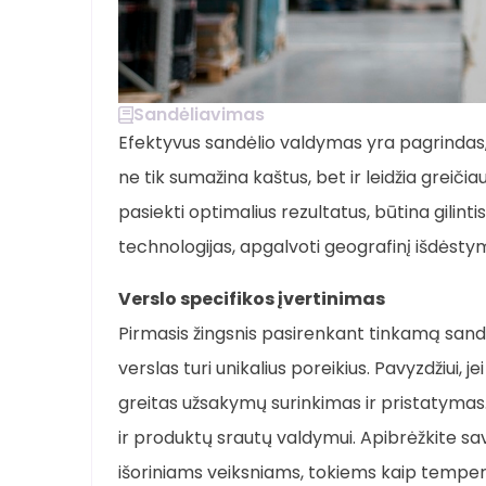
Sandėliavimas
Efektyvus sandėlio valdymas yra pagrindas, u
ne tik sumažina kaštus, bet ir leidžia greičia
pasiekti optimalius rezultatus, būtina gilintis
technologijas, apgalvoti geografinį išdėst
Verslo specifikos įvertinimas
Pirmasis žingsnis pasirenkant tinkamą sandėl
verslas turi unikalius poreikius. Pavyzdžiui, 
greitas užsakymų surinkimas ir pristatymas
ir produktų srautų valdymui. Apibrėžkite sa
išoriniams veiksniams, tokiems kaip temperat