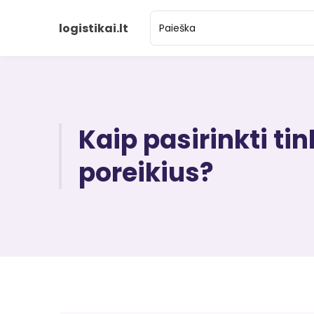
logistikai.lt
Kaip pasirinkti t
poreikius?