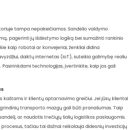
ektoriuje tampa nepakeičiamos. Sandėlio valdymo
mą, pagerinti jų išdėstymo logiką bei sumažinti rankinio
e kaip robotai ar konvejeriai, ženkliai didina
yzdžiui, daiktų internetas (IoT), suteikia galimybę realiu
ę. Pasirinkdami technologijas, įvertinkite, kaip jos gali
as
kos kaštams ir klientų aptarnavimo greičiui. Jei jūsų klientai
 pagrindinių transporto mazgų gali būti pranašumas. Taip
sandėlį, ar naudotis trečiųjų šalių logistikos paslaugomis.
 procesus, tačiau tai dažnai reikalauja didesnių investicijų