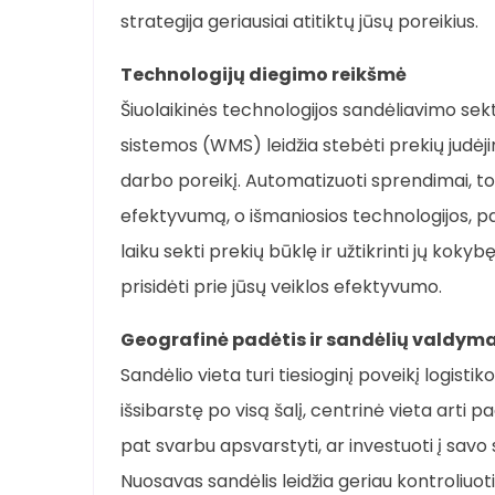
strategija geriausiai atitiktų jūsų poreikius.
Technologijų diegimo reikšmė
Šiuolaikinės technologijos sandėliavimo s
sistemos (WMS) leidžia stebėti prekių judėji
darbo poreikį. Automatizuoti sprendimai, toki
efektyvumą, o išmaniosios technologijos, pav
laiku sekti prekių būklę ir užtikrinti jų kokyb
prisidėti prie jūsų veiklos efektyvumo.
Geografinė padėtis ir sandėlių valdym
Sandėlio vieta turi tiesioginį poveikį logisti
išsibarstę po visą šalį, centrinė vieta arti
pat svarbu apsvarstyti, ar investuoti į savo 
Nuosavas sandėlis leidžia geriau kontroliuoti