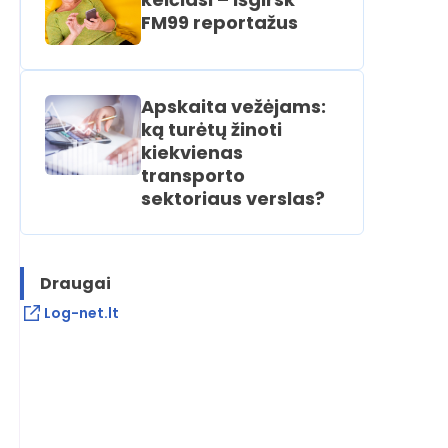
FM99 reportažus
Apskaita vežėjams:
ką turėtų žinoti
kiekvienas
transporto
sektoriaus verslas?
Draugai
Log-net.lt