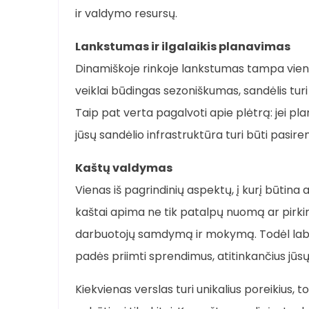
ir valdymo resursų.
Lankstumas ir ilgalaikis planavimas
Dinamiškoje rinkoje lankstumas tampa viena 
veiklai būdingas sezoniškumas, sandėlis turi 
Taip pat verta pagalvoti apie plėtrą: jei pla
jūsų sandėlio infrastruktūra turi būti pasi
Kaštų valdymas
Vienas iš pagrindinių aspektų, į kurį būtina
kaštai apima ne tik patalpų nuomą ar pirkimą
darbuotojų samdymą ir mokymą. Todėl labai 
padės priimti sprendimus, atitinkančius jūsų fi
Kiekvienas verslas turi unikalius poreikius, t