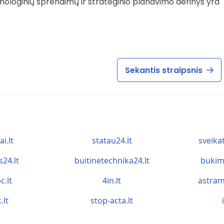
chnologinių sprendimų ir strateginio planavimo derinys yra
Sekantis straipsnis
ai.lt
statau24.lt
sveika
s24.lt
buitinetechnika24.lt
bukim
c.lt
4in.lt
astram
.lt
stop-acta.lt