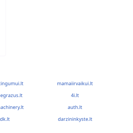
tingumui.lt
mamaiirvaikui.lt
egrazus.lt
4i.lt
achinery.lt
auth.lt
idk.lt
darzininkyste.lt