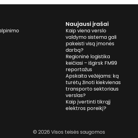
Naujausi įrašai
alpinimo
Kaip viena verslo
valdymo sistema gali
pakeisti visą įmonės
darbą?
Regioninė logistika
keičiasi – išgirsk FM99
reportažus
Apskaita vežėjams: ką
turėtų žinoti kiekvienas
transporto sektoriaus
verslas?
Kaip įvertinti tikrąjį
elektros poreikį?
© 2026 Visos teisės saugomos