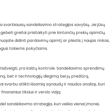
svarbiausių sandėliavimo strategijos savybių. Jei jūsų
gebėti greitai prisitaikyti prie kintančių prekių apimčių.
nuojate didinti pardavimų apimtį ar plėstis į naujas rinkas,
rengusi tokiems pokyčiams.
 atsižvelgti, yra kaštų kontrolė. Sandėliavimo sprendimų
, bet ir technologijų diegimą bei jų priežiūrą,
svarbu atlikti išsamią sąnaudų ir naudos analizę, kuri
nansinius tikslus ir verslo viziją.
odėl sandėliavimo strategija, kuri veikia vienai įmonei,