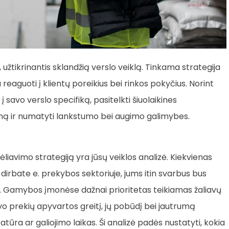
žtikrinantis sklandžią verslo veiklą. Tinkama strategija
u reaguoti į klientų poreikius bei rinkos pokyčius. Norint
 į savo verslo specifiką, pasitelkti šiuolaikines
ymą ir numatyti lankstumo bei augimo galimybes.
iavimo strategiją yra jūsų veiklos analizė. Kiekvienas
jei dirbate e. prekybos sektoriuje, jums itin svarbus bus
. Gamybos įmonėse dažnai prioritetas teikiamas žaliavų
vo prekių apyvartos greitį, jų pobūdį bei jautrumą
ūra ar galiojimo laikas. Ši analizė padės nustatyti, kokia