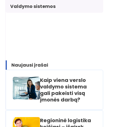
Valdymo sistemos
Naujausi įrašai
Kaip viena verslo
valdymo sistema
gali pakeisti visą
įmonės darbą?
Regioninė logistika
keičiasi – išgirsk