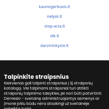
kaunogerbuvis.lt
nelysk.lt
stop-acta.lt
idk.lt
darzininkyste.lt
Talpinkite straipsnius
Kiekvienas gali talpinti straipsnius į šį straipsnių
katalogą. Visi talpinami straipsniai turi atitikti
straipsnių talpinimo taisykles, jei nori būti patvirtinti.
Dėmesio - svetainę administruojantys asmenys ar
įmonė jokiu būdu nėra atsakingi už svetainėje
pateiktą turinį.