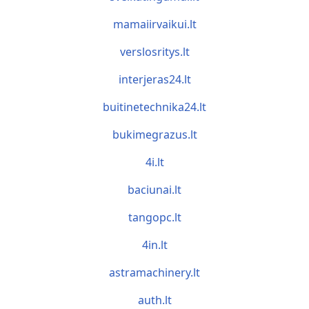
mamaiirvaikui.lt
verslosritys.lt
interjeras24.lt
buitinetechnika24.lt
bukimegrazus.lt
4i.lt
baciunai.lt
tangopc.lt
4in.lt
astramachinery.lt
auth.lt