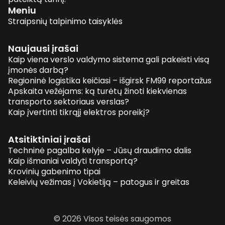
Meniu
Straipsnių talpinimo taisyklės
Naujausi įrašai
Kaip viena verslo valdymo sistema gali pakeisti visą
įmonės darbą?
Regioninė logistika keičiasi – išgirsk FM99 reportažus
Apskaita vežėjams: ką turėtų žinoti kiekvienas
transporto sektoriaus verslas?
Kaip įvertinti tikrąjį elektros poreikį?
Atsitiktiniai įrašai
Techninė pagalba kelyje – Jūsų draudimo dalis
Kaip išmaniai valdyti transportą?
Krovinių gabenimo tipai
Keleivių vežimas į Vokietiją – patogus ir greitas
© 2026 Visos teisės saugomos