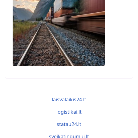
laisvalaikis24.lt
logistikai.lt
statau24.lt
sveikatingumui.lt