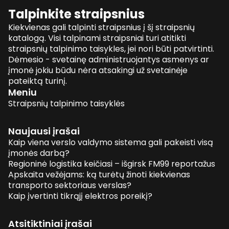
Talpinkite straipsnius
Kiekvienas gali talpinti straipsnius į šį straipsnių
katalogą. Visi talpinami straipsniai turi atitikti
straipsnių talpinimo taisykles, jei nori būti patvirtinti.
Dėmesio - svetainę administruojantys asmenys ar
įmonė jokiu būdu nėra atsakingi už svetainėje
pateiktą turinį.
Meniu
Straipsnių talpinimo taisyklės
Naujausi įrašai
Kaip viena verslo valdymo sistema gali pakeisti visą
įmonės darbą?
Regioninė logistika keičiasi – išgirsk FM99 reportažus
Apskaita vežėjams: ką turėtų žinoti kiekvienas
transporto sektoriaus verslas?
Kaip įvertinti tikrąjį elektros poreikį?
Atsitiktiniai įrašai