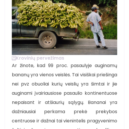
Krovinių pervežimas
Ar žinote, kad 99 proc. pasaulyje auginamų
bananų yra vienos veislės. Tai visiškai priešinga
nei pvz obuoliai kurių veislių yra šimtai ir jie
auginami įvairiausiose pasaulio kontinentuose
nepaisant ir atšiaurių sąlygų. Bananai yra
dažniausiai perkama prekė prekybos
centruose ir dažnai tai vienintelis pragyvenimo