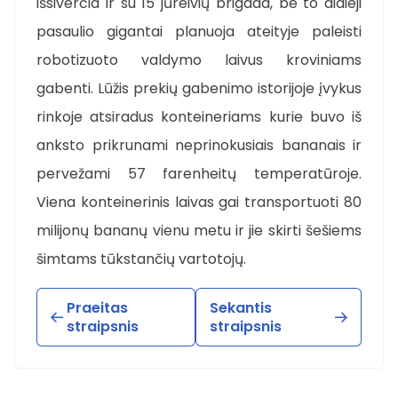
išsiverčia ir su 15 jūreivių brigada, be to didieji
pasaulio gigantai planuoja ateityje paleisti
robotizuoto valdymo laivus kroviniams
gabenti. Lūžis prekių gabenimo istorijoje įvykus
rinkoje atsiradus konteineriams kurie buvo iš
anksto prikrunami neprinokusiais bananais ir
pervežami 57 farenheitų temperatūroje.
Viena konteinerinis laivas gai transportuoti 80
milijonų bananų vienu metu ir jie skirti šešiems
šimtams tūkstančių vartotojų.
Praeitas
Sekantis
straipsnis
straipsnis