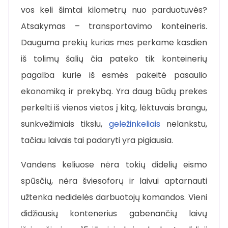
vos keli šimtai kilometrų nuo parduotuvės?
Atsakymas – transportavimo konteineris.
Dauguma prekių kurias mes perkame kasdien
iš tolimų šalių čia pateko tik konteinerių
pagalba kurie iš esmės pakeitė pasaulio
ekonomiką ir prekybą. Yra daug būdų prekes
perkelti iš vienos vietos į kitą, lėktuvais brangu,
sunkvežimiais tikslu,
geležinkeliais
nelankstu,
tačiau laivais tai padaryti yra pigiausia.
Vandens keliuose nėra tokių didelių eismo
spūsčių, nėra šviesoforų ir laivui aptarnauti
užtenka nedidelės darbuotojų komandos. Vieni
didžiausių kontenerius gabenančių laivų