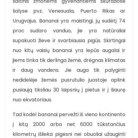
šaltinis žmonėms gyvenantiems skurdžiose
šalyse pvz. Venesuala, Puerto Rikas ar
Urugvajus. Bananai yra maistingi, jų sudėtį 74
proc sudaro vanduo, jie yra natūraliai
supakuoti žieve ir svarbiausia pigūs. Skirtingai
nuo kitų vaisių bananai yra lepūs augalai ir
jiems tinka tik derlinga žemė, drėgnas klimatas
ir daug vandens. Jie auga tik palyginti
nedidelėje žemės pusrutulio juostoje aplink
pusiaują tiksliau 30 laipsnių į pietus ir į šiaurę
nuo ekvatoriaus.
Tad kodėl bananai pervežti iš vieno kontinento
į kitą 2000 arba net 6000 tūkstančius
kilometrų išlieka pigesni nei obuoliai užauginti