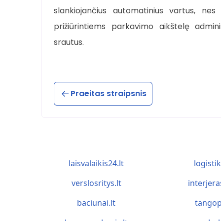
slankiojančius automatinius vartus, nes
prižiūrintiems parkavimo aikštelę admin
srautus.
Praeitas straipsnis
laisvalaikis24.lt
logistik
verslosritys.lt
interjera
baciunai.lt
tangop