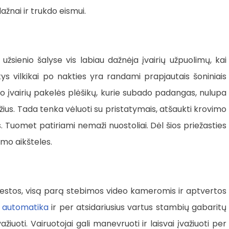
žnai ir trukdo eismui.
užsienio šalyse vis labiau dažnėja įvairių užpuolimų, kai
s vilkikai po nakties yra randami prapjautais šoniniais
 nuo įvairių pakelės plėšikų, kurie subado padangas, nulupa
žius. Tada tenka vėluoti su pristatymais, atšaukti krovimo
 Tuomet patiriami nemaži nuostoliai. Dėl šios priežasties
mo aikšteles.
viestos, visą parą stebimos video kameromis ir aptvertos
s
automatika
ir per atsidariusius vartus stambių gabaritų
švažiuoti. Vairuotojai gali manevruoti ir laisvai įvažiuoti per