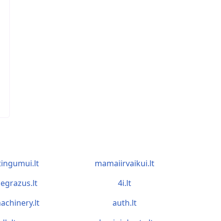
tingumui.lt
mamaiirvaikui.lt
egrazus.lt
4i.lt
achinery.lt
auth.lt