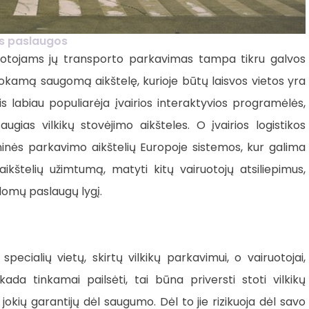
os paslaugos
iruotojams jų transporto parkavimas tampa tikru galvos
mokamą saugomą aikštelę, kurioje būtų laisvos vietos yra
s labiau populiarėja įvairios interaktyvios programėlės,
augias vilkikų stovėjimo aikšteles. O įvairios logistikos
ninės parkavimo aikštelių Europoje sistemos, kur galima
kštelių užimtumą, matyti kitų vairuotojų atsiliepimus,
domų paslaugų lygį.
pecialių vietų, skirtų vilkikų parkavimui, o vairuotojai,
kada tinkamai pailsėti, tai būna priversti stoti vilkikų
jokių garantijų dėl saugumo. Dėl to jie rizikuoja dėl savo