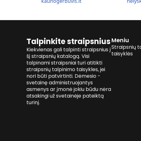
kaunogerbuvis.lt
nelysk
Talpinkite straipsnius
Meniu
Straipsnių t
Kiekvienas gali talpinti straipsnius į
taisyklės
šį straipsnių katalogą. Visi
talpinami straipsniai turi atitikti
straipsnių talpinimo taisykles, jei
nori būti patvirtinti. Dėmesio -
svetainę administruojantys
asmenys ar įmonė jokiu būdu nėra
atsakingi už svetainėje pateiktą
turinį.