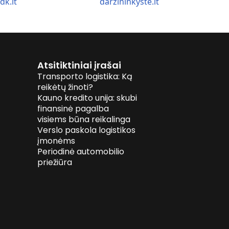
idk.lt
darzininkyste.lt
Atsitiktiniai įrašai
Transporto logistika: Ką
reikėtų žinoti?
Kauno kredito unija: skubi
finansinė pagalba
visiems būna reikalinga
Verslo paskola logistikos
įmonėms
Periodinė automobilio
priežiūra