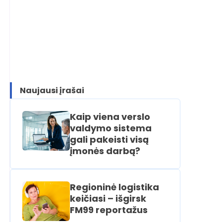
Naujausi įrašai
Kaip viena verslo
valdymo sistema
gali pakeisti visą
įmonės darbą?
Regioninė logistika
keičiasi – išgirsk
FM99 reportažus