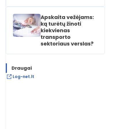
Apskaita vežėjams:
ką turėtų žinoti
kiekvienas
transporto
sektoriaus verslas?
Draugai
Log-net.lt