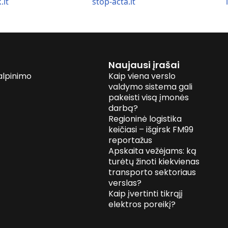
.lt
stop-acta.lt
Naujausi įrašai
alpinimo
Kaip viena verslo
valdymo sistema gali
pakeisti visą įmonės
darbą?
Regioninė logistika
keičiasi – išgirsk FM99
reportažus
Apskaita vežėjams: ką
turėtų žinoti kiekvienas
transporto sektoriaus
verslas?
Kaip įvertinti tikrąjį
elektros poreikį?