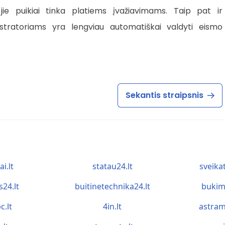
 jie puikiai tinka platiems įvažiavimams. Taip pat ir
istratoriams yra lengviau automatiškai valdyti eismo
Sekantis straipsnis
ai.lt
statau24.lt
sveika
s24.lt
buitinetechnika24.lt
bukim
c.lt
4in.lt
astram