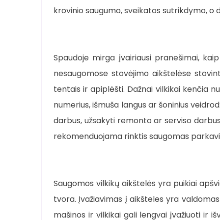
krovinio saugumo, sveikatos sutrikdymo, o da
Spaudoje mirga įvairiausi pranešimai, kaip 
nesaugomose stovėjimo aikštelėse stovinty
tentais ir apiplėšti. Dažnai vilkikai kenčia
numerius, išmuša langus ar šoninius veidrod
darbus, užsakyti remonto ar serviso darbus.
rekomenduojama rinktis saugomas parkavi
Saugomos vilkikų aikštelės yra puikiai apš
tvora. Įvažiavimas į aikšteles yra valdoma
mašinos ir vilkikai gali lengvai įvažiuoti ir i