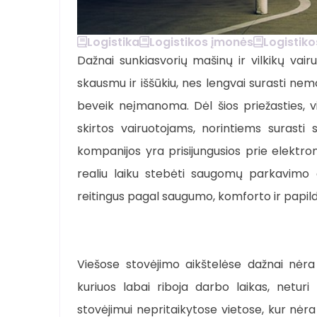
Logistika
Logistikos įmonės
Logistik
Dažnai sunkiasvorių mašinų ir vilkikų va
skausmu ir iššūkiu, nes lengvai surasti ne
beveik neįmanoma. Dėl šios priežasties, vi
skirtos vairuotojams, norintiems surasti s
kompanijos yra prisijungusios prie elektro
realiu laiku stebėti saugomų parkavimo ai
reitingus pagal saugumo, komforto ir papil
Viešose stovėjimo aikštelėse dažnai nėra s
kuriuos labai riboja darbo laikas, neturi 
stovėjimui nepritaikytose vietose, kur nėra 