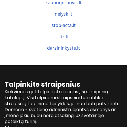
kaunogerbuvis.lt
nelysk.lt
stop-acta.lt
idk.lt
darzininkyste.lt
Talpinkite straipsnius
Kiekvienas gali talpinti straipsnius į šį straipsnių
katalogą. Visi talpinami straipsniai turi atitikti
straipsnių talpinimo taisykles, jei nori būti patvirtinti.
Dėmesio - svetainę administruojantys asmenys ar
įmonė jokiu būdu nėra atsakingi už svetainėje
pateiktą turinį.