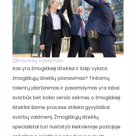
Procesų valdymas
Kas yra žmogiškieji ištekliai ir kaip vyksta
žmogiškųjų išteklių planavimas? Tinkamų
talentų įdarbinimas ir pasamdymas yra labai
svarbūs bet kokio verslo sėkmei, o žmogiškieji
ištekliai šiame procese atlieka gyvybiškai
svarbų vaidmenį. Žmogiškųjų išteklių
specialistai turi nustatyti kiekvienoje pozicijoje