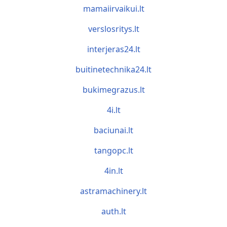
mamaiirvaikui.lt
verslosritys.lt
interjeras24.lt
buitinetechnika24.lt
bukimegrazus.lt
4i.lt
baciunai.lt
tangopc.lt
4in.lt
astramachinery.lt
auth.lt