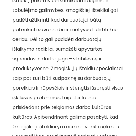
išmokų paketus bei suteikdami augimo ir
tobulėjimo galimybes, žmogiškieji ištekliai gali
padėti užtikrinti, kad darbuotojai būtų
patenkinti savo darbu ir motyvuoti dirbti kuo
geriau. Dėl to gali padidėti darbuotojų
išlaikymo rodikliai, sumažėti apyvartos
sąnaudos, o darbo jėga – stabilesnė ir
produktyvesnė. Žmogiškųjų išteklių specialistai
taip pat turi būti susipažinę su darbuotojų
poreikiais ir rūpesčiais ir stengtis išspręsti visas
iškilusias problemas, taip dar labiau
prisidedant prie teigiamos darbo kultūros
kultūros. Apibendrinant galima pasakyti, kad
žmogiškieji ištekliai yra esminė verslo sėkmės