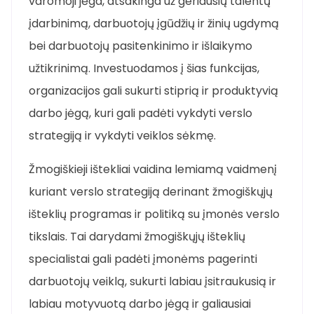
varomoji jėga, atsakinga už geriausių talentų
įdarbinimą, darbuotojų įgūdžių ir žinių ugdymą
bei darbuotojų pasitenkinimo ir išlaikymo
užtikrinimą. Investuodamos į šias funkcijas,
organizacijos gali sukurti stiprią ir produktyvią
darbo jėgą, kuri gali padėti vykdyti verslo
strategiją ir vykdyti veiklos sėkmę.
Žmogiškieji ištekliai vaidina lemiamą vaidmenį
kuriant verslo strategiją derinant žmogiškųjų
išteklių programas ir politiką su įmonės verslo
tikslais. Tai darydami žmogiškųjų išteklių
specialistai gali padėti įmonėms pagerinti
darbuotojų veiklą, sukurti labiau įsitraukusią ir
labiau motyvuotą darbo jėgą ir galiausiai