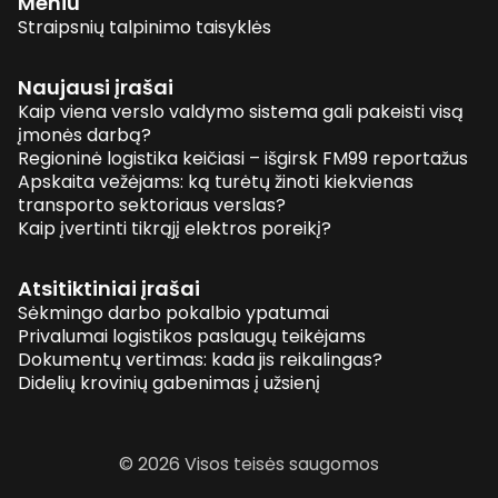
Meniu
Straipsnių talpinimo taisyklės
Naujausi įrašai
Kaip viena verslo valdymo sistema gali pakeisti visą
įmonės darbą?
Regioninė logistika keičiasi – išgirsk FM99 reportažus
Apskaita vežėjams: ką turėtų žinoti kiekvienas
transporto sektoriaus verslas?
Kaip įvertinti tikrąjį elektros poreikį?
Atsitiktiniai įrašai
Sėkmingo darbo pokalbio ypatumai
Privalumai logistikos paslaugų teikėjams
Dokumentų vertimas: kada jis reikalingas?
Didelių krovinių gabenimas į užsienį
© 2026 Visos teisės saugomos