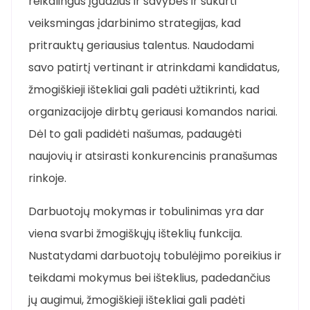
reikalingus įgūdžius ir savybes ir sukurti
veiksmingas įdarbinimo strategijas, kad
pritrauktų geriausius talentus. Naudodami
savo patirtį vertinant ir atrinkdami kandidatus,
žmogiškieji ištekliai gali padėti užtikrinti, kad
organizacijoje dirbtų geriausi komandos nariai.
Dėl to gali padidėti našumas, padaugėti
naujovių ir atsirasti konkurencinis pranašumas
rinkoje.
Darbuotojų mokymas ir tobulinimas yra dar
viena svarbi žmogiškųjų išteklių funkcija.
Nustatydami darbuotojų tobulėjimo poreikius ir
teikdami mokymus bei išteklius, padedančius
jų augimui, žmogiškieji ištekliai gali padėti