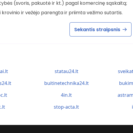
tybės (svoris, pakuotė ir kt.) pagal komercinę sąskaitą;
krovinio ir vežėjo parengta ir priimta vežimo sutartis.
Sekantis straipsnis
ai.lt
statau24.lt
sveika
s24.lt
buitinetechnika24.lt
bukim
c.lt
4in.lt
astram
.lt
stop-acta.lt