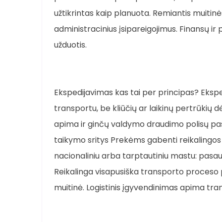
užtikrintas kaip planuota. Remiantis muitinės 
administracinius įsipareigojimus. Finansų i
užduotis.
Ekspedijavimas kas tai per principas? Ekspe
transportu, be kliūčių ar laikinų pertrūki
apima ir ginčų valdymo draudimo polisų pa
taikymo sritys Prekėms gabenti reikalingos
nacionaliniu arba tarptautiniu mastu: pasa
Reikalinga visapusiška transporto proceso pr
muitinė. Logistinis įgyvendinimas apima trans