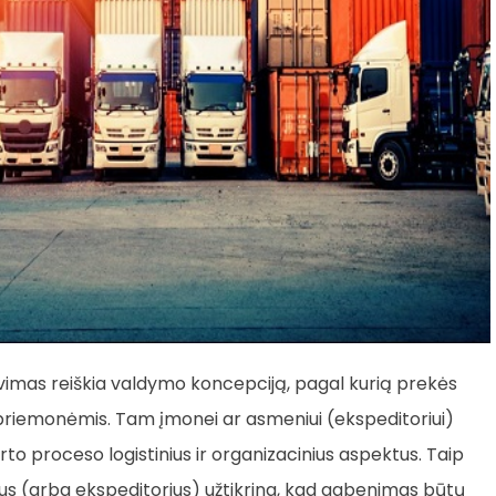
avimas reiškia valdymo koncepciją, pagal kurią prekės
priemonėmis. Tam įmonei ar asmeniui (ekspeditoriui)
o proceso logistinius ir organizacinius aspektus. Taip
ius (arba ekspeditorius) užtikrina, kad gabenimas būtų