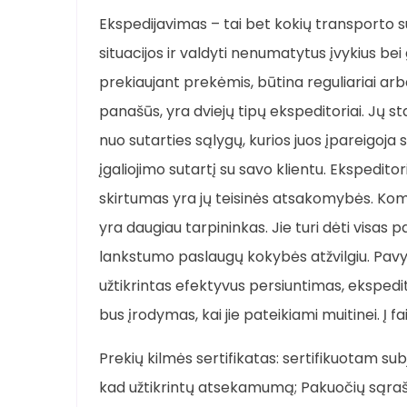
Ekspedijavimas – tai bet kokių transporto 
situacijos ir valdyti nenumatytus įvykius bei
prekiaujant prekėmis, būtina reguliariai arba
panašūs, yra dviejų tipų ekspeditoriai. Jų stat
nuo sutarties sąlygų, kurios juos įpareigoja 
įgaliojimo sutartį su savo klientu. Ekspedito
skirtumas yra jų teisinės atsakomybės. Komi
yra daugiau tarpininkas. Jie turi dėti visas 
lankstumo paslaugų kokybės atžvilgiu. Pavyz
užtikrintas efektyvus persiuntimas, ekspedito
bus įrodymas, kai jie pateikiami muitinei. Į fai
Prekių kilmės sertifikatas: sertifikuotam su
kad užtikrintų atsekamumą; Pakuočių sąraš