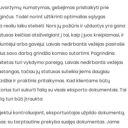
suvaržymų numatymas, gebėjimas prisitaikyti prie
 ginčus. Todėl norint užtikrinti optimalias sąlygas
 realiu laiku stebėti. Nors jų požiūris ir užduotys yra gana
usas keičiasi atsižvelgiant į tai, kaip į juos kreipiamasi, ir
siuntėjui arba gavėjui. Laivais nedirbantis vežėjas pasirašė
rius savo darbą grindžia komiso sutartimi. Pagrindinis
tetas turi vykdymo pareigą. Laivais nedirbantis vežėjas
pastangas, tačiau jų statusas suteikia jiems daugiau
džiai ir praktinis pritaikymas. Kad klientams būtų
rius turi sukurti failą su visais eksporto dokumentais. Tai
lą turi būti įtraukta:
bjektui kontroliuojant, eksportuotojas užpildo dokumentą,
as: su tarptautine prekyba susijęs dokumentas. Jame