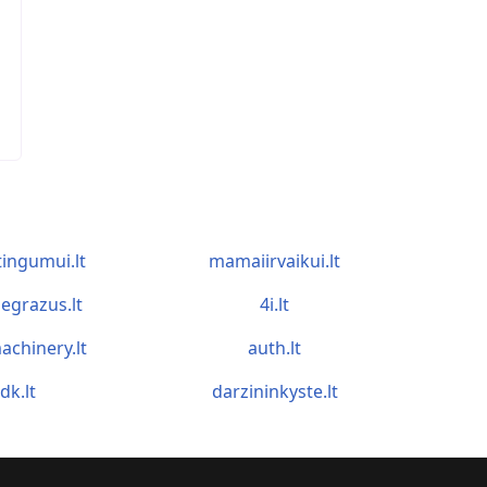
tingumui.lt
mamaiirvaikui.lt
egrazus.lt
4i.lt
achinery.lt
auth.lt
idk.lt
darzininkyste.lt