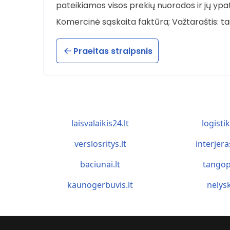
pateikiamos visos prekių nuorodos ir jų ypa
Komercinė sąskaita faktūra; Važtaraštis: tai 
Praeitas straipsnis
laisvalaikis24.lt
logistik
verslosritys.lt
interjera
baciunai.lt
tangop
kaunogerbuvis.lt
nelysk