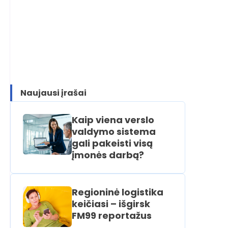
Naujausi įrašai
Kaip viena verslo
valdymo sistema
gali pakeisti visą
įmonės darbą?
Regioninė logistika
keičiasi – išgirsk
FM99 reportažus