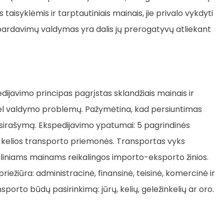
taisyklėmis ir tarptautiniais mainais, jie privalo vykdyti
r pardavimų valdymas yra dalis jų prerogatyvų atliekant
dijavimo principas pagrįstas sklandžiais mainais ir
ų dėl valdymo problemų. Pažymėtina, kad persiuntimas
sirašymą. Ekspedijavimo ypatumai: 5 pagrindinės
 kelios transporto priemonės. Transportas vyks
uliniams mainams reikalingos importo-eksporto žinios.
iežiūra: administracinė, finansinė, teisinė, komercinė ir
porto būdų pasirinkimą: jūrų, kelių, geležinkelių ar oro.