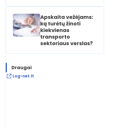
Apskaita vežėjams:
ką turėtų žinoti
kiekvienas
transporto
sektoriaus verslas?
Draugai
Log-net.lt